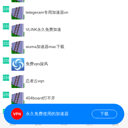
230
telegeram专用加速器vn
231
VLINK永久免费加速
232
wuma加速器mac下载
233
免费vps旋风
234
忍者云vqn
235
404board打不开
236
永久免费使用的加速器
下载
葫芦加速器vqn
0.125335s
首页
安卓
苹果
排行
推荐