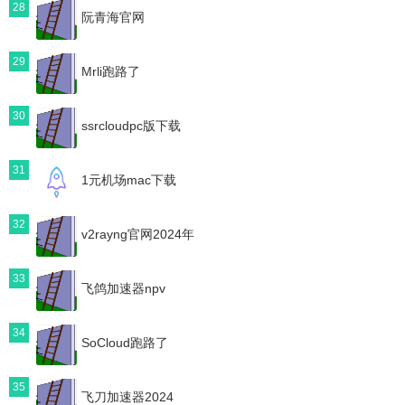
28
阮青海官网
29
Mrli跑路了
30
ssrcloudpc版下载
31
1元机场mac下载
32
v2rayng官网2024年
33
飞鸽加速器npv
34
SoCloud跑路了
35
飞刀加速器2024