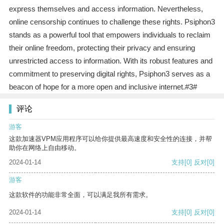
express themselves and access information. Nevertheless,
online censorship continues to challenge these rights. Psiphon3
stands as a powerful tool that empowers individuals to reclaim
their online freedom, protecting their privacy and ensuring
unrestricted access to information. With its robust features and
commitment to preserving digital rights, Psiphon3 serves as a
beacon of hope for a more open and inclusive internet.#3#
评论
游客
这款加速器VPM应用程序可以给你提供最高速度和安全性的连接，并帮
助你在网络上自由移动。
2024-01-14
支持
[0]
反对
[0]
游客
这款软件的功能非常全面，可以满足我所有需求。
2024-01-14
支持
[0]
反对
[0]