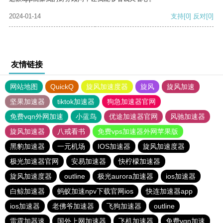
2024-01-14
支持
[0]
反对
[0]
友情链接
网站地图
QuickQ
旋风加速度器
旋风
旋风加速
坚果加速器
tiktok加速器
狗急加速器官网
免费vqn外网加速
小蓝鸟
优途加速器官网
风驰加速器
旋风加速器
八戒看书
免费vps加速器外网苹果版
黑豹加速器
一元机场
IOS加速器
旋风加速度器
极光加速器官网
安易加速器
快柠檬加速器
旋风加速度器
outline
极光aurora加速器
ios加速器
白鲸加速器
蚂蚁加速npv下载官网ios
快连加速器app
ios加速器
老佛爷加速器
飞狗加速器
outline
雷霆加器速
国外上网加速器
飞机加速器
免费vqn加速