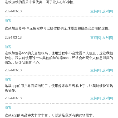
这款游戏的音乐非常优美，听了让人心旷神怡。
2024-03-18
支持
[0]
反对
[0]
游客
这款加速器VPM应用程序可以给你提供全球覆盖和最高安全性的连接。
2024-03-18
支持
[0]
反对
[0]
游客
这款加速器app的安全性很高，使用过程中不会泄露个人信息，这让我很
放心。我以前使用过一些其他的加速器app，经常会出现个人信息泄露的
情况，这让我非常担心。
2024-03-18
支持
[0]
反对
[0]
游客
这款app的用户界面简洁明了，使用起来非常容易上手，让我能够快速熟
悉操作。
2024-03-18
支持
[0]
反对
[0]
游客
这款app的商品种类非常丰富，可以满足我所有的购物需求。