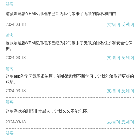
游客
这款加速器VPM应用程序已经为我们带来了无限的隐私和自由。
2024-03-18
支持
[0]
反对
[0]
游客
这款加速器VPM应用程序已经为我们带来了无限的隐私保护和安全性保
护。
2024-03-18
支持
[0]
反对
[0]
游客
这款app的学习氛围很浓厚，能够激励我不断学习，让我能够取得更好的
成绩。
2024-03-18
支持
[0]
反对
[0]
游客
这款游戏的剧情非常感人，让我久久不能忘怀。
2024-03-18
支持
[0]
反对
[0]
游客