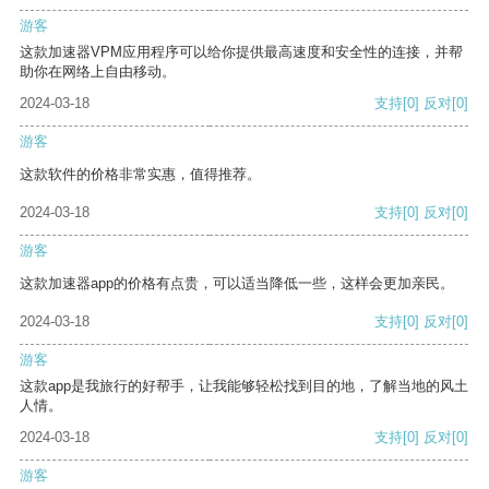
游客
这款加速器VPM应用程序可以给你提供最高速度和安全性的连接，并帮
助你在网络上自由移动。
2024-03-18
支持
[0]
反对
[0]
游客
这款软件的价格非常实惠，值得推荐。
2024-03-18
支持
[0]
反对
[0]
游客
这款加速器app的价格有点贵，可以适当降低一些，这样会更加亲民。
2024-03-18
支持
[0]
反对
[0]
游客
这款app是我旅行的好帮手，让我能够轻松找到目的地，了解当地的风土
人情。
2024-03-18
支持
[0]
反对
[0]
游客