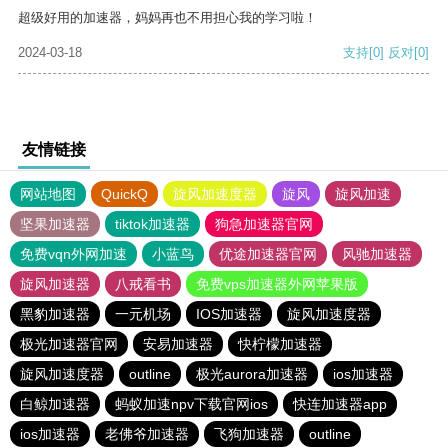
超级好用的加速器，妈妈再也不用担心我的学习啦！
2024-03-18
支持
[0]
反对
[0]
友情链接
网站地图
QuickQ
旋风加速度器
旋风
旋风加速
坚果加速器
tiktok加速器
狗急加速器官网
免费vqn外网加速
小蓝鸟
优途加速器官网
风驰加速器
旋风加速器
八戒看书
免费vps加速器外网苹果版
黑豹加速器
一元机场
IOS加速器
旋风加速度器
极光加速器官网
安易加速器
快柠檬加速器
旋风加速度器
outline
极光aurora加速器
ios加速器
白鲸加速器
蚂蚁加速npv下载官网ios
快连加速器app
ios加速器
老佛爷加速器
飞狗加速器
outline