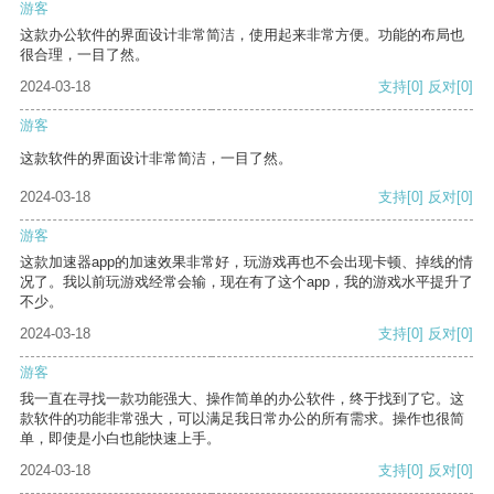
游客
这款办公软件的界面设计非常简洁，使用起来非常方便。功能的布局也
很合理，一目了然。
2024-03-18
支持
[0]
反对
[0]
游客
这款软件的界面设计非常简洁，一目了然。
2024-03-18
支持
[0]
反对
[0]
游客
这款加速器app的加速效果非常好，玩游戏再也不会出现卡顿、掉线的情
况了。我以前玩游戏经常会输，现在有了这个app，我的游戏水平提升了
不少。
2024-03-18
支持
[0]
反对
[0]
游客
我一直在寻找一款功能强大、操作简单的办公软件，终于找到了它。这
款软件的功能非常强大，可以满足我日常办公的所有需求。操作也很简
单，即使是小白也能快速上手。
2024-03-18
支持
[0]
反对
[0]