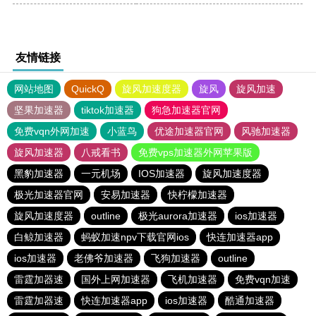
友情链接
网站地图
QuickQ
旋风加速度器
旋风
旋风加速
坚果加速器
tiktok加速器
狗急加速器官网
免费vqn外网加速
小蓝鸟
优途加速器官网
风驰加速器
旋风加速器
八戒看书
免费vps加速器外网苹果版
黑豹加速器
一元机场
IOS加速器
旋风加速度器
极光加速器官网
安易加速器
快柠檬加速器
旋风加速度器
outline
极光aurora加速器
ios加速器
白鲸加速器
蚂蚁加速npv下载官网ios
快连加速器app
ios加速器
老佛爷加速器
飞狗加速器
outline
雷霆加器速
国外上网加速器
飞机加速器
免费vqn加速
雷霆加器速
快连加速器app
ios加速器
酷通加速器