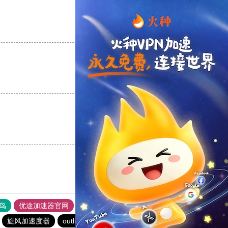
支持
[0]
反对
[0]
支持
[0]
反对
[0]
支持
[0]
反对
[0]
鸟
优途加速器官网
风驰加速器
旋风加速器
八戒看书
旋风加速度器
outline
极光aurora加速器
ios加速器