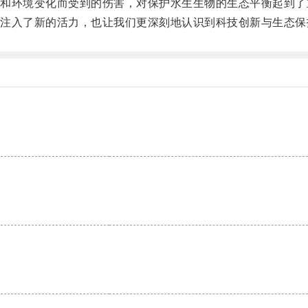
环境变化而受到的伤害，对保护水生生物的生态平衡起到了
入了新的活力，也让我们更深刻地认识到科技创新与生态保
。