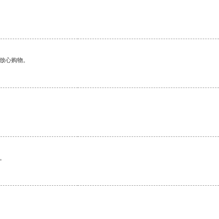
够放心购物。
。