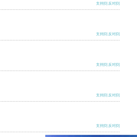
支持
[0]
反对
[0]
支持
[0]
反对
[0]
支持
[0]
反对
[0]
支持
[0]
反对
[0]
支持
[0]
反对
[0]