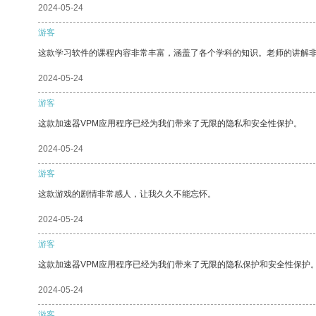
2024-05-24
游客
这款学习软件的课程内容非常丰富，涵盖了各个学科的知识。老师的讲解
2024-05-24
游客
这款加速器VPM应用程序已经为我们带来了无限的隐私和安全性保护。
2024-05-24
游客
这款游戏的剧情非常感人，让我久久不能忘怀。
2024-05-24
游客
这款加速器VPM应用程序已经为我们带来了无限的隐私保护和安全性保护
2024-05-24
游客