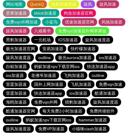
网站地图
QuickQ
旋风加速度器
旋风
旋风加速
坚果加速器
tiktok加速器
狗急加速器官网
免费vqn外网加速
小蓝鸟
优途加速器官网
风驰加速器
旋风加速器
八戒看书
免费vps加速器外网苹果版
黑豹加速器
一元机场
IOS加速器
旋风加速度器
极光加速器官网
安易加速器
快柠檬加速器
旋风加速度器
outline
极光aurora加速器
ios加速器
白鲸加速器
蚂蚁加速npv下载官网ios
快连加速器app
ios加速器
老佛爷加速器
飞狗加速器
outline
雷霆加器速
国外上网加速器
飞机加速器
免费vqn加速
雷霆加器速
快连加速器app
ios加速器
酷通加速器
海鸥加速器
免费vqn外网
猎豹加速器
旋风加速度器
酷通加速器官网
每天免费2小时加速器
免费跨墙软件
outline
蚂蚁加速npv下载官网ios
hammer加速器
旋风加速度器
免费VP加速器
小猫咪ciash加速器