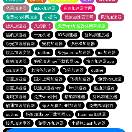
坚果加速器
tiktok加速器
狗急加速器官网
免费vqn外网加速
小蓝鸟
优途加速器官网
风驰加速器
旋风加速器
八戒看书
免费vps加速器外网苹果版
黑豹加速器
一元机场
IOS加速器
旋风加速度器
极光加速器官网
安易加速器
快柠檬加速器
旋风加速度器
outline
极光aurora加速器
ios加速器
白鲸加速器
蚂蚁加速npv下载官网ios
快连加速器app
ios加速器
老佛爷加速器
飞狗加速器
outline
雷霆加器速
国外上网加速器
飞机加速器
免费vqn加速
雷霆加器速
快连加速器app
ios加速器
酷通加速器
海鸥加速器
免费vqn外网
猎豹加速器
旋风加速度器
酷通加速器官网
每天免费2小时加速器
免费跨墙软件
outline
蚂蚁加速npv下载官网ios
hammer加速器
旋风加速度器
免费VP加速器
小猫咪ciash加速器