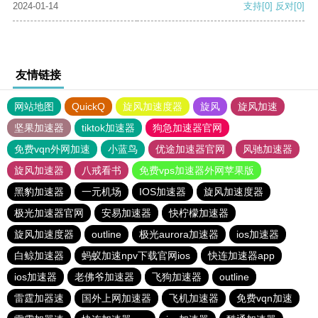
2024-01-14
支持
[0]
反对
[0]
友情链接
网站地图
QuickQ
旋风加速度器
旋风
旋风加速
坚果加速器
tiktok加速器
狗急加速器官网
免费vqn外网加速
小蓝鸟
优途加速器官网
风驰加速器
旋风加速器
八戒看书
免费vps加速器外网苹果版
黑豹加速器
一元机场
IOS加速器
旋风加速度器
极光加速器官网
安易加速器
快柠檬加速器
旋风加速度器
outline
极光aurora加速器
ios加速器
白鲸加速器
蚂蚁加速npv下载官网ios
快连加速器app
ios加速器
老佛爷加速器
飞狗加速器
outline
雷霆加器速
国外上网加速器
飞机加速器
免费vqn加速