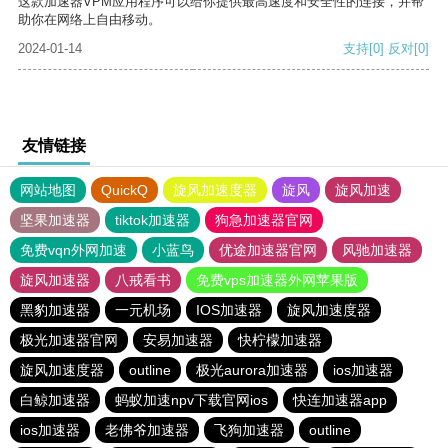
这款加速器VPM应用程序可以给你提供最高速度和安全性的连接，并帮
助你在网络上自由移动。
2024-01-14
支持
[0]
反对
[0]
友情链接
网站地图
QuickQ
旋风加速度器
旋风
旋风加速
坚果加速器
tiktok加速器
狗急加速器官网
免费vqn外网加速
小蓝鸟
优途加速器官网
风驰加速器
旋风加速器
八戒看书
免费vps加速器外网苹果版
黑豹加速器
一元机场
IOS加速器
旋风加速度器
极光加速器官网
安易加速器
快柠檬加速器
旋风加速度器
outline
极光aurora加速器
ios加速器
白鲸加速器
蚂蚁加速npv下载官网ios
快连加速器app
ios加速器
老佛爷加速器
飞狗加速器
outline