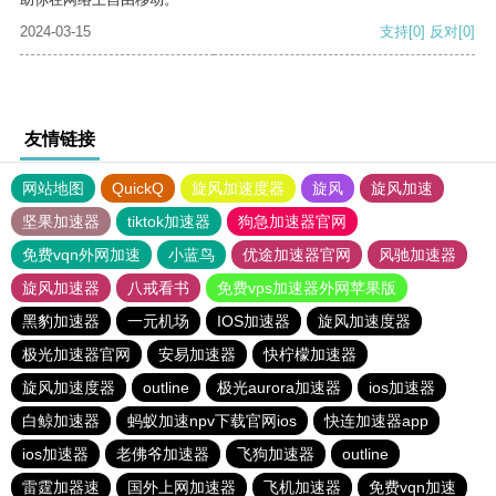
2024-03-15
支持
[0]
反对
[0]
友情链接
网站地图
QuickQ
旋风加速度器
旋风
旋风加速
坚果加速器
tiktok加速器
狗急加速器官网
免费vqn外网加速
小蓝鸟
优途加速器官网
风驰加速器
旋风加速器
八戒看书
免费vps加速器外网苹果版
黑豹加速器
一元机场
IOS加速器
旋风加速度器
极光加速器官网
安易加速器
快柠檬加速器
旋风加速度器
outline
极光aurora加速器
ios加速器
白鲸加速器
蚂蚁加速npv下载官网ios
快连加速器app
ios加速器
老佛爷加速器
飞狗加速器
outline
雷霆加器速
国外上网加速器
飞机加速器
免费vqn加速