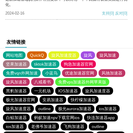
化。
2024-02-16
支持
[0]
反对
[0]
友情链接
网站地图
QuickQ
旋风加速度器
旋风
旋风加速
坚果加速器
tiktok加速器
狗急加速器官网
免费vqn外网加速
小蓝鸟
优途加速器官网
风驰加速器
旋风加速器
八戒看书
免费vps加速器外网苹果版
黑豹加速器
一元机场
IOS加速器
旋风加速度器
极光加速器官网
安易加速器
快柠檬加速器
旋风加速度器
outline
极光aurora加速器
ios加速器
白鲸加速器
蚂蚁加速npv下载官网ios
快连加速器app
ios加速器
老佛爷加速器
飞狗加速器
outline