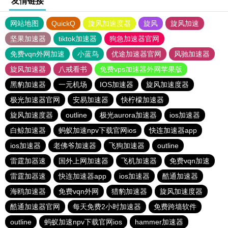
友情链接
网站地图
QuickQ
旋风加速度器
旋风
旋风加速
坚果加速器
tiktok加速器
狗急加速器官网
免费vqn外网加速
小蓝鸟
优途加速器官网
风驰加速器
旋风加速器
八戒看书
免费vps加速器外网苹果版
黑豹加速器
一元机场
IOS加速器
旋风加速度器
极光加速器官网
安易加速器
快柠檬加速器
旋风加速度器
outline
极光aurora加速器
ios加速器
白鲸加速器
蚂蚁加速npv下载官网ios
快连加速器app
ios加速器
老佛爷加速器
飞狗加速器
outline
雷霆加器速
国外上网加速器
飞机加速器
免费vqn加速
雷霆加器速
快连加速器app
ios加速器
酷通加速器
海鸥加速器
免费vqn外网
猎豹加速器
旋风加速度器
酷通加速器官网
每天免费2小时加速器
免费跨墙软件
outline
蚂蚁加速npv下载官网ios
hammer加速器