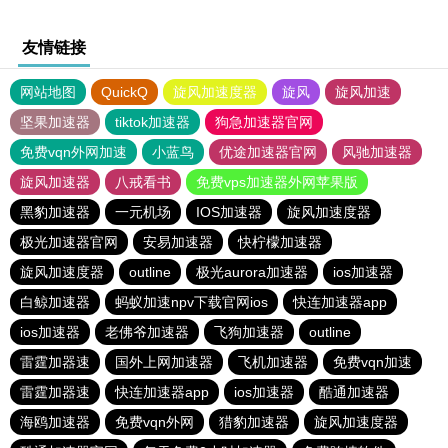
友情链接
网站地图
QuickQ
旋风加速度器
旋风
旋风加速
坚果加速器
tiktok加速器
狗急加速器官网
免费vqn外网加速
小蓝鸟
优途加速器官网
风驰加速器
旋风加速器
八戒看书
免费vps加速器外网苹果版
黑豹加速器
一元机场
IOS加速器
旋风加速度器
极光加速器官网
安易加速器
快柠檬加速器
旋风加速度器
outline
极光aurora加速器
ios加速器
白鲸加速器
蚂蚁加速npv下载官网ios
快连加速器app
ios加速器
老佛爷加速器
飞狗加速器
outline
雷霆加器速
国外上网加速器
飞机加速器
免费vqn加速
雷霆加器速
快连加速器app
ios加速器
酷通加速器
海鸥加速器
免费vqn外网
猎豹加速器
旋风加速度器