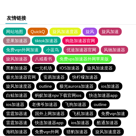
友情链接
网站地图
QuickQ
旋风加速度器
旋风
旋风加速
坚果加速器
tiktok加速器
狗急加速器官网
免费vqn外网加速
小蓝鸟
优途加速器官网
风驰加速器
旋风加速器
八戒看书
免费vps加速器外网苹果版
黑豹加速器
一元机场
IOS加速器
旋风加速度器
极光加速器官网
安易加速器
快柠檬加速器
旋风加速度器
outline
极光aurora加速器
ios加速器
白鲸加速器
蚂蚁加速npv下载官网ios
快连加速器app
ios加速器
老佛爷加速器
飞狗加速器
outline
雷霆加器速
国外上网加速器
飞机加速器
免费vqn加速
雷霆加器速
快连加速器app
ios加速器
酷通加速器
海鸥加速器
免费vqn外网
猎豹加速器
旋风加速度器