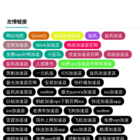
友情链接
网站地图
QuickQ
旋风加速度器
旋风
旋风加速
坚果加速器
tiktok加速器
狗急加速器官网
免费vqn外网加速
小蓝鸟
优途加速器官网
风驰加速器
旋风加速器
八戒看书
免费vps加速器外网苹果版
黑豹加速器
一元机场
IOS加速器
旋风加速度器
极光加速器官网
安易加速器
快柠檬加速器
旋风加速度器
outline
极光aurora加速器
ios加速器
白鲸加速器
蚂蚁加速npv下载官网ios
快连加速器app
ios加速器
老佛爷加速器
飞狗加速器
outline
雷霆加器速
国外上网加速器
飞机加速器
免费vqn加速
雷霆加器速
快连加速器app
ios加速器
酷通加速器
海鸥加速器
免费vqn外网
猎豹加速器
旋风加速度器