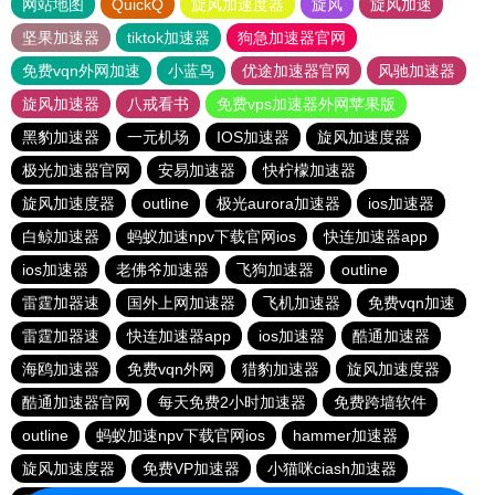
网站地图
QuickQ
旋风加速度器
旋风
旋风加速
坚果加速器
tiktok加速器
狗急加速器官网
免费vqn外网加速
小蓝鸟
优途加速器官网
风驰加速器
旋风加速器
八戒看书
免费vps加速器外网苹果版
黑豹加速器
一元机场
IOS加速器
旋风加速度器
极光加速器官网
安易加速器
快柠檬加速器
旋风加速度器
outline
极光aurora加速器
ios加速器
白鲸加速器
蚂蚁加速npv下载官网ios
快连加速器app
ios加速器
老佛爷加速器
飞狗加速器
outline
雷霆加器速
国外上网加速器
飞机加速器
免费vqn加速
雷霆加器速
快连加速器app
ios加速器
酷通加速器
海鸥加速器
免费vqn外网
猎豹加速器
旋风加速度器
酷通加速器官网
每天免费2小时加速器
免费跨墙软件
outline
蚂蚁加速npv下载官网ios
hammer加速器
旋风加速度器
免费VP加速器
小猫咪ciash加速器