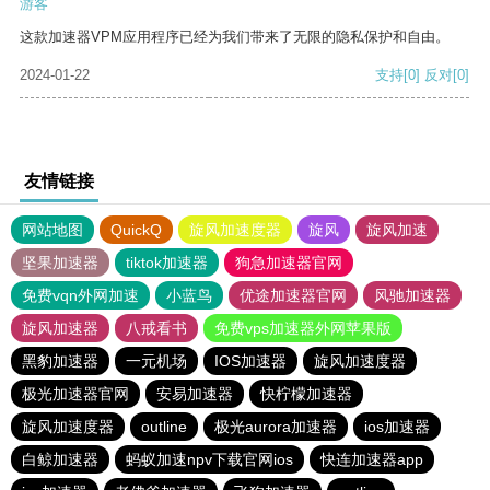
游客
这款加速器VPM应用程序已经为我们带来了无限的隐私保护和自由。
2024-01-22
支持
[0]
反对
[0]
友情链接
网站地图
QuickQ
旋风加速度器
旋风
旋风加速
坚果加速器
tiktok加速器
狗急加速器官网
免费vqn外网加速
小蓝鸟
优途加速器官网
风驰加速器
旋风加速器
八戒看书
免费vps加速器外网苹果版
黑豹加速器
一元机场
IOS加速器
旋风加速度器
极光加速器官网
安易加速器
快柠檬加速器
旋风加速度器
outline
极光aurora加速器
ios加速器
白鲸加速器
蚂蚁加速npv下载官网ios
快连加速器app