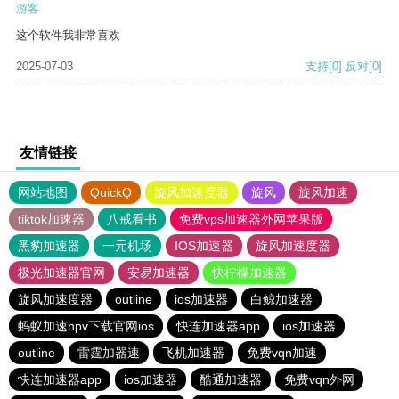
游客
这个软件我非常喜欢
2025-07-03
支持
[0]
反对
[0]
友情链接
网站地图
QuickQ
旋风加速度器
旋风
旋风加速
tiktok加速器
八戒看书
免费vps加速器外网苹果版
黑豹加速器
一元机场
IOS加速器
旋风加速度器
极光加速器官网
安易加速器
快柠檬加速器
旋风加速度器
outline
ios加速器
白鲸加速器
蚂蚁加速npv下载官网ios
快连加速器app
ios加速器
outline
雷霆加器速
飞机加速器
免费vqn加速
快连加速器app
ios加速器
酷通加速器
免费vqn外网