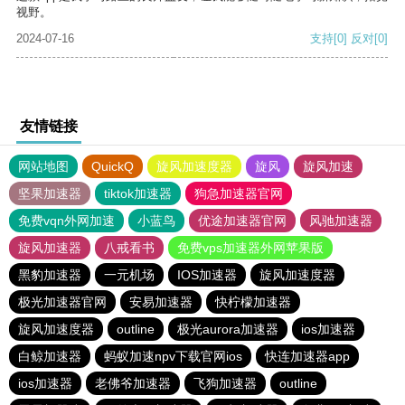
视野。
2024-07-16
支持
[0]
反对
[0]
友情链接
网站地图
QuickQ
旋风加速度器
旋风
旋风加速
坚果加速器
tiktok加速器
狗急加速器官网
免费vqn外网加速
小蓝鸟
优途加速器官网
风驰加速器
旋风加速器
八戒看书
免费vps加速器外网苹果版
黑豹加速器
一元机场
IOS加速器
旋风加速度器
极光加速器官网
安易加速器
快柠檬加速器
旋风加速度器
outline
极光aurora加速器
ios加速器
白鲸加速器
蚂蚁加速npv下载官网ios
快连加速器app
ios加速器
老佛爷加速器
飞狗加速器
outline