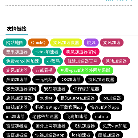
友情链接
网站地图
QuickQ
旋风加速度器
旋风
旋风加速
坚果加速器
tiktok加速器
狗急加速器官网
免费vqn外网加速
小蓝鸟
优途加速器官网
风驰加速器
旋风加速器
八戒看书
免费vps加速器外网苹果版
黑豹加速器
一元机场
IOS加速器
旋风加速度器
极光加速器官网
安易加速器
快柠檬加速器
旋风加速度器
outline
极光aurora加速器
ios加速器
白鲸加速器
蚂蚁加速npv下载官网ios
快连加速器app
ios加速器
老佛爷加速器
飞狗加速器
outline
雷霆加器速
国外上网加速器
飞机加速器
免费vqn加速
雷霆加器速
快连加速器app
ios加速器
酷通加速器