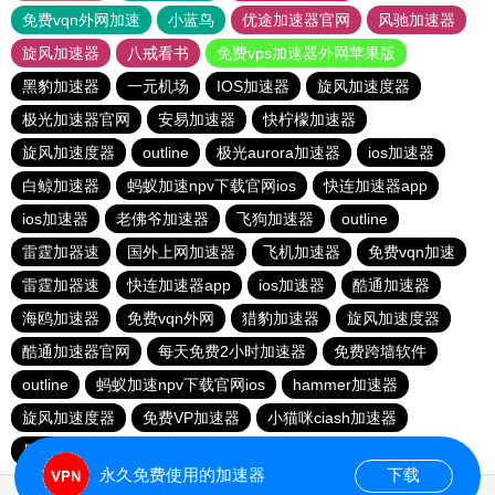
免费vqn外网加速
小蓝鸟
优途加速器官网
风驰加速器
旋风加速器
八戒看书
免费vps加速器外网苹果版
黑豹加速器
一元机场
IOS加速器
旋风加速度器
极光加速器官网
安易加速器
快柠檬加速器
旋风加速度器
outline
极光aurora加速器
ios加速器
白鲸加速器
蚂蚁加速npv下载官网ios
快连加速器app
ios加速器
老佛爷加速器
飞狗加速器
outline
雷霆加器速
国外上网加速器
飞机加速器
免费vqn加速
雷霆加器速
快连加速器app
ios加速器
酷通加速器
海鸥加速器
免费vqn外网
猎豹加速器
旋风加速度器
酷通加速器官网
每天免费2小时加速器
免费跨墙软件
outline
蚂蚁加速npv下载官网ios
hammer加速器
旋风加速度器
免费VP加速器
小猫咪ciash加速器
暴雪加速器vp
outline
猎豹vp加速器官网
永久免费使用的加速器
下载