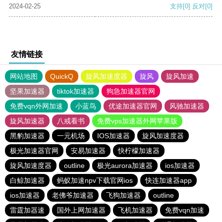
2024-02-25
支持
[0]
反对
[0]
友情链接
网站地图
QuickQ
旋风加速度器
旋风
旋风加速
坚果加速器
tiktok加速器
狗急加速器官网
免费vqn外网加速
小蓝鸟
优途加速器官网
风驰加速器
旋风加速器
八戒看书
免费vps加速器外网苹果版
黑豹加速器
一元机场
IOS加速器
旋风加速度器
极光加速器官网
安易加速器
快柠檬加速器
旋风加速度器
outline
极光aurora加速器
ios加速器
白鲸加速器
蚂蚁加速npv下载官网ios
快连加速器app
ios加速器
老佛爷加速器
飞狗加速器
outline
雷霆加器速
国外上网加速器
飞机加速器
免费vqn加速