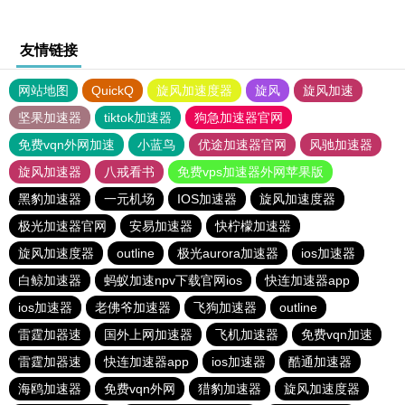
友情链接
网站地图
QuickQ
旋风加速度器
旋风
旋风加速
坚果加速器
tiktok加速器
狗急加速器官网
免费vqn外网加速
小蓝鸟
优途加速器官网
风驰加速器
旋风加速器
八戒看书
免费vps加速器外网苹果版
黑豹加速器
一元机场
IOS加速器
旋风加速度器
极光加速器官网
安易加速器
快柠檬加速器
旋风加速度器
outline
极光aurora加速器
ios加速器
白鲸加速器
蚂蚁加速npv下载官网ios
快连加速器app
ios加速器
老佛爷加速器
飞狗加速器
outline
雷霆加器速
国外上网加速器
飞机加速器
免费vqn加速
雷霆加器速
快连加速器app
ios加速器
酷通加速器
海鸥加速器
免费vqn外网
猎豹加速器
旋风加速度器