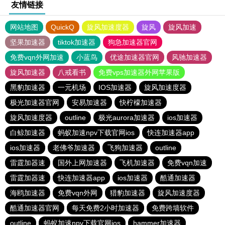
友情链接
网站地图
QuickQ
旋风加速度器
旋风
旋风加速
坚果加速器
tiktok加速器
狗急加速器官网
免费vqn外网加速
小蓝鸟
优途加速器官网
风驰加速器
旋风加速器
八戒看书
免费vps加速器外网苹果版
黑豹加速器
一元机场
IOS加速器
旋风加速度器
极光加速器官网
安易加速器
快柠檬加速器
旋风加速度器
outline
极光aurora加速器
ios加速器
白鲸加速器
蚂蚁加速npv下载官网ios
快连加速器app
ios加速器
老佛爷加速器
飞狗加速器
outline
雷霆加器速
国外上网加速器
飞机加速器
免费vqn加速
雷霆加器速
快连加速器app
ios加速器
酷通加速器
海鸥加速器
免费vqn外网
猎豹加速器
旋风加速度器
酷通加速器官网
每天免费2小时加速器
免费跨墙软件
outline
蚂蚁加速npv下载官网ios
hammer加速器