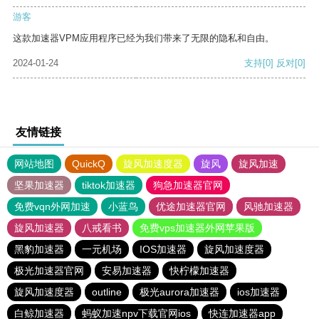
游客
这款加速器VPM应用程序已经为我们带来了无限的隐私和自由。
2024-01-24
支持
[0]
反对
[0]
友情链接
网站地图
QuickQ
旋风加速度器
旋风
旋风加速
坚果加速器
tiktok加速器
狗急加速器官网
免费vqn外网加速
小蓝鸟
优途加速器官网
风驰加速器
旋风加速器
八戒看书
免费vps加速器外网苹果版
黑豹加速器
一元机场
IOS加速器
旋风加速度器
极光加速器官网
安易加速器
快柠檬加速器
旋风加速度器
outline
极光aurora加速器
ios加速器
白鲸加速器
蚂蚁加速npv下载官网ios
快连加速器app