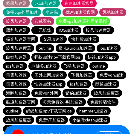
坚果加速器
tiktok加速器
狗急加速器官网
免费vqn外网加速
小蓝鸟
优途加速器官网
风驰加速器
旋风加速器
八戒看书
免费vps加速器外网苹果版
黑豹加速器
一元机场
IOS加速器
旋风加速度器
极光加速器官网
安易加速器
快柠檬加速器
旋风加速度器
outline
极光aurora加速器
ios加速器
白鲸加速器
蚂蚁加速npv下载官网ios
快连加速器app
ios加速器
老佛爷加速器
飞狗加速器
outline
雷霆加器速
国外上网加速器
飞机加速器
免费vqn加速
雷霆加器速
快连加速器app
ios加速器
酷通加速器
海鸥加速器
免费vqn外网
猎豹加速器
旋风加速度器
酷通加速器官网
每天免费2小时加速器
免费跨墙软件
outline
蚂蚁加速npv下载官网ios
hammer加速器
旋风加速度器
免费VP加速器
小猫咪ciash加速器
暴雪加速器vp
outline
猎豹vp加速器官网