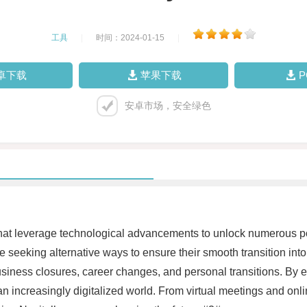
工具
|
时间：2024-01-15
|
卓下载
苹果下载
安卓市场，安全绿色
s that leverage technological advancements to unlock numerous pos
seeking alternative ways to ensure their smooth transition in
 business closures, career changes, and personal transitions. By 
an increasingly digitalized world. From virtual meetings and onli