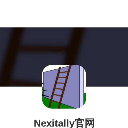
Nexitally官网