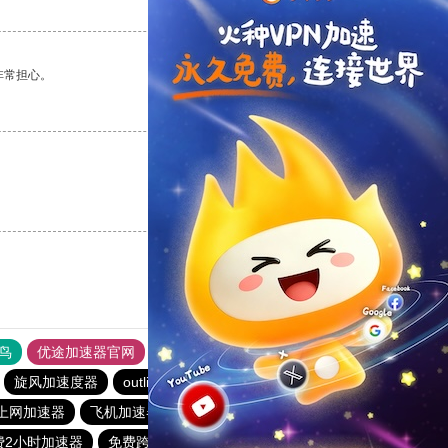
支持
[0]
反对
[0]
非常担心。
支持
[0]
反对
[0]
支持
[0]
反对
[0]
鸟
优途加速器官网
风驰加速器
旋风加速器
八戒看书
旋风加速度器
outline
极光aurora加速器
ios加速器
上网加速器
飞机加速器
免费vqn加速
雷霆加器速
费2小时加速器
免费跨墙软件
outline