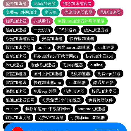
坚果加速器
tiktok加速器
狗急加速器官网
免费vqn外网加速
小蓝鸟
优途加速器官网
风驰加速器
旋风加速器
八戒看书
免费vps加速器外网苹果版
黑豹加速器
一元机场
IOS加速器
旋风加速度器
极光加速器官网
安易加速器
快柠檬加速器
旋风加速度器
outline
极光aurora加速器
ios加速器
白鲸加速器
蚂蚁加速npv下载官网ios
快连加速器app
ios加速器
老佛爷加速器
飞狗加速器
outline
雷霆加器速
国外上网加速器
飞机加速器
免费vqn加速
雷霆加器速
快连加速器app
ios加速器
酷通加速器
海鸥加速器
免费vqn外网
猎豹加速器
旋风加速度器
酷通加速器官网
每天免费2小时加速器
免费跨墙软件
outline
蚂蚁加速npv下载官网ios
hammer加速器
旋风加速度器
免费VP加速器
小猫咪ciash加速器
暴雪加速器vp
outline
猎豹vp加速器官网