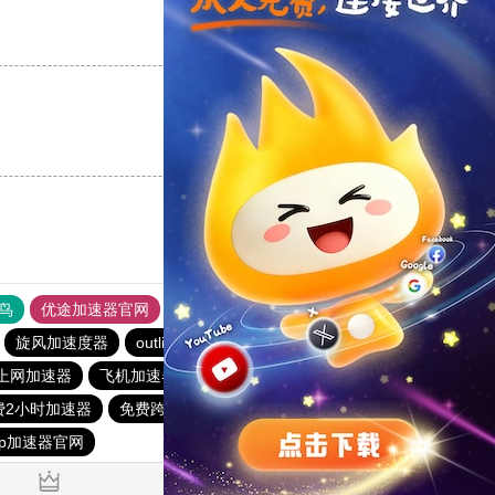
支持
[0]
反对
[0]
支持
[0]
反对
[0]
鸟
优途加速器官网
风驰加速器
旋风加速器
八戒看书
旋风加速度器
outline
极光aurora加速器
ios加速器
上网加速器
飞机加速器
免费vqn加速
雷霆加器速
费2小时加速器
免费跨墙软件
outline
vp加速器官网