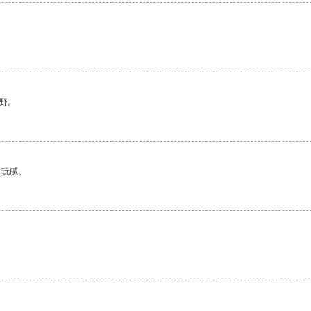
。
野。
有玩腻。