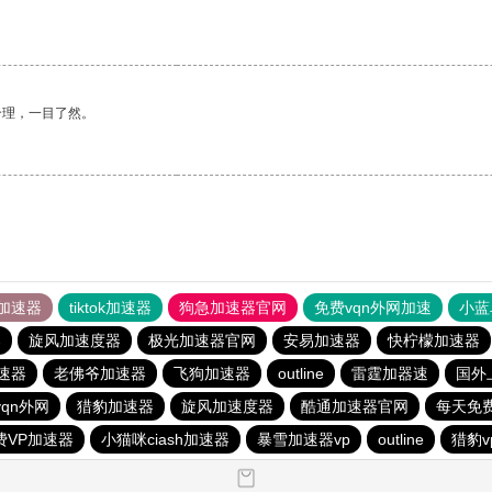
合理，一目了然。
加速器
tiktok加速器
狗急加速器官网
免费vqn外网加速
小蓝
器
旋风加速度器
极光加速器官网
安易加速器
快柠檬加速器
加速器
老佛爷加速器
飞狗加速器
outline
雷霆加器速
国外
qn外网
猎豹加速器
旋风加速度器
酷通加速器官网
每天免
费VP加速器
小猫咪ciash加速器
暴雪加速器vp
outline
猎豹