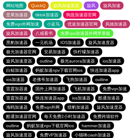
网站地图
QuickQ
旋风加速度器
旋风
旋风加速
坚果加速器
tiktok加速器
狗急加速器官网
免费vqn外网加速
小蓝鸟
优途加速器官网
风驰加速器
旋风加速器
八戒看书
免费vps加速器外网苹果版
黑豹加速器
一元机场
IOS加速器
旋风加速度器
极光加速器官网
安易加速器
快柠檬加速器
旋风加速度器
outline
极光aurora加速器
ios加速器
白鲸加速器
蚂蚁加速npv下载官网ios
快连加速器app
ios加速器
老佛爷加速器
飞狗加速器
outline
雷霆加器速
国外上网加速器
飞机加速器
免费vqn加速
雷霆加器速
快连加速器app
ios加速器
酷通加速器
海鸥加速器
免费vqn外网
猎豹加速器
旋风加速度器
酷通加速器官网
每天免费2小时加速器
免费跨墙软件
outline
蚂蚁加速npv下载官网ios
hammer加速器
旋风加速度器
免费VP加速器
小猫咪ciash加速器