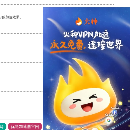
好的加速效果。
支持
[0]
反对
[0]
支持
[0]
反对
[0]
支持
[0]
反对
[0]
鸟
优途加速器官网
风驰加速器
旋风加速器
八戒看书