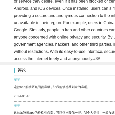
or service they desire, even if it has been blocked or 
Android, and iOS devices. Once installed, users can sim
providing a secure and anonymous connection to the inter
unavailable in their region. For example, users in Chi
Google. Similarly, people in Iran and other countries ca
anyone concerned with online privacy and security. By us
government agencies, hackers, and other third parties. 
without restrictions. With its easy-to-use interface, se
access the internet freely and anonymously.#3#
评论
游客
这款app的社区氛围很温馨，让我能够感受到家的温暖。
2024-01-16
游客
这款加速器app的价格有点贵，可以适当降低一些。我个人觉得，一款加速