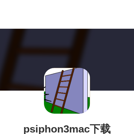
psiphon3mac下载