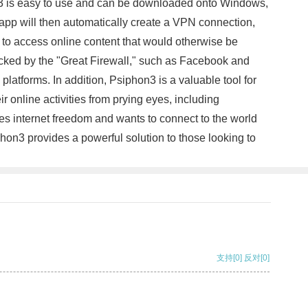
hon3 is easy to use and can be downloaded onto Windows,
 app will then automatically create a VPN connection,
s to access online content that would otherwise be
ocked by the "Great Firewall," such as Facebook and
latforms. In addition, Psiphon3 is a valuable tool for
 online activities from prying eyes, including
es internet freedom and wants to connect to the world
phon3 provides a powerful solution to those looking to
支持
[0]
反对
[0]