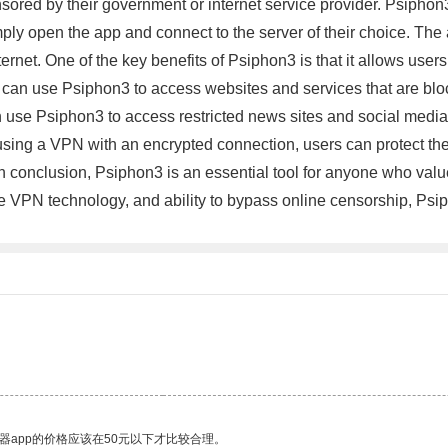
censored by their government or internet service provider. Psip
ply open the app and connect to the server of their choice. The
net. One of the key benefits of Psiphon3 is that it allows user
na can use Psiphon3 to access websites and services that are bl
n use Psiphon3 to access restricted news sites and social media p
ing a VPN with an encrypted connection, users can protect their
In conclusion, Psiphon3 is an essential tool for anyone who valu
cure VPN technology, and ability to bypass online censorship, Psi
器app的价格应该在50元以下才比较合理。