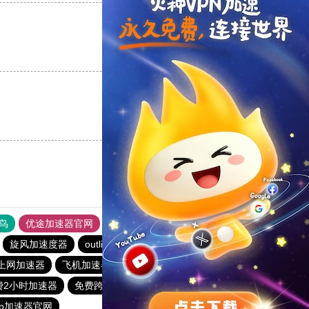
支持
[0]
反对
[0]
支持
[0]
反对
[0]
鸟
优途加速器官网
风驰加速器
旋风加速器
八戒看书
旋风加速度器
outline
极光aurora加速器
ios加速器
上网加速器
飞机加速器
免费vqn加速
雷霆加器速
费2小时加速器
免费跨墙软件
outline
vp加速器官网