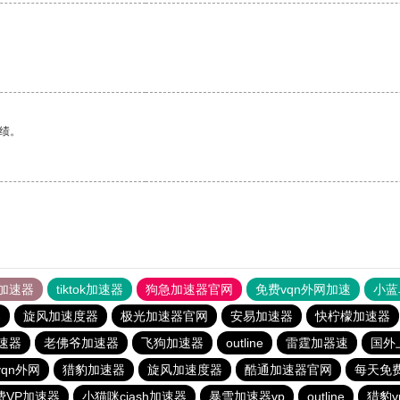
绩。
加速器
tiktok加速器
狗急加速器官网
免费vqn外网加速
小蓝
器
旋风加速度器
极光加速器官网
安易加速器
快柠檬加速器
加速器
老佛爷加速器
飞狗加速器
outline
雷霆加器速
国外
qn外网
猎豹加速器
旋风加速度器
酷通加速器官网
每天免
费VP加速器
小猫咪ciash加速器
暴雪加速器vp
outline
猎豹