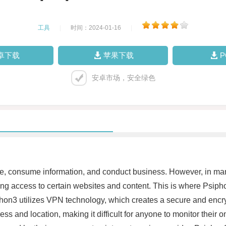
工具
|
时间：2024-01-16
|
卓下载
苹果下载
安卓市场，安全绿色
e, consume information, and conduct business. However, in man
ing access to certain websites and content. This is where Psiph
Psiphon3 utilizes VPN technology, which creates a secure and en
s and location, making it difficult for anyone to monitor their o