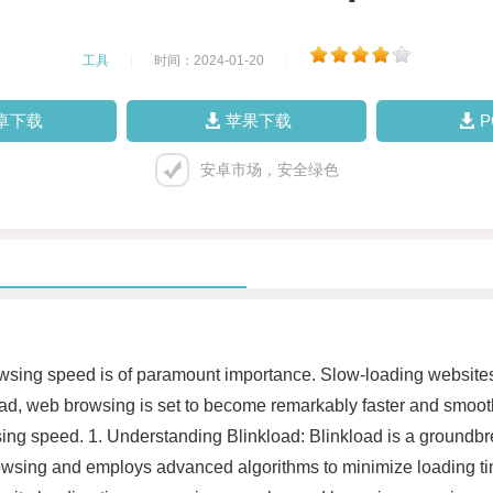
工具
|
时间：2024-01-20
|
卓下载
苹果下载
安卓市场，安全绿色
browsing speed is of paramount importance. Slow-loading websites
ad, web browsing is set to become remarkably faster and smoother
sing speed. 1. Understanding Blinkload: Blinkload is a groundbr
 browsing and employs advanced algorithms to minimize loading t