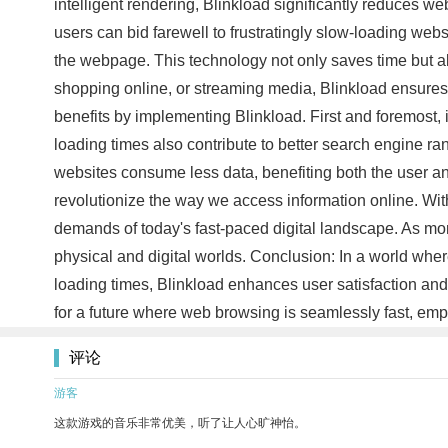
intelligent rendering, Blinkload significantly reduces w
users can bid farewell to frustratingly slow-loading webs
the webpage. This technology not only saves time but als
shopping online, or streaming media, Blinkload ensure
benefits by implementing Blinkload. First and foremost,
loading times also contribute to better search engine ran
websites consume less data, benefiting both the user and
revolutionize the way we access information online. Wit
demands of today's fast-paced digital landscape. As more
physical and digital worlds. Conclusion: In a world whe
loading times, Blinkload enhances user satisfaction an
for a future where web browsing is seamlessly fast, emp
评论
游客
这款游戏的音乐非常优美，听了让人心旷神怡。