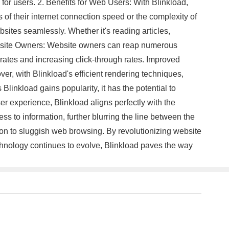
for users. 2. Benefits for Web Users: With Blinkload,
 of their internet connection speed or the complexity of
sites seamlessly. Whether it's reading articles,
Website Owners: Website owners can reap numerous
rates and increasing click-through rates. Improved
er, with Blinkload's efficient rendering techniques,
linkload gains popularity, it has the potential to
r experience, Blinkload aligns perfectly with the
s to information, further blurring the line between the
ion to sluggish web browsing. By revolutionizing website
hnology continues to evolve, Blinkload paves the way