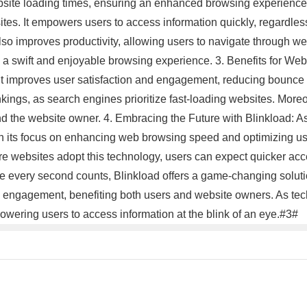
ebsite loading times, ensuring an enhanced browsing experience 
ites. It empowers users to access information quickly, regardless
o improves productivity, allowing users to navigate through web
s a swift and enjoyable browsing experience. 3. Benefits for 
 it improves user satisfaction and engagement, reducing bounce 
kings, as search engines prioritize fast-loading websites. Moreov
 the website owner. 4. Embracing the Future with Blinkload: As B
h its focus on enhancing web browsing speed and optimizing use
 websites adopt this technology, users can expect quicker acces
re every second counts, Blinkload offers a game-changing solut
d engagement, benefiting both users and website owners. As tec
owering users to access information at the blink of an eye.#3#