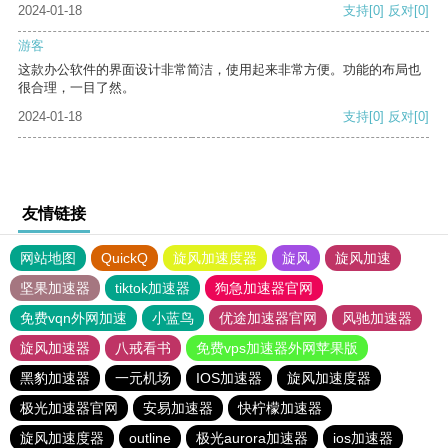
2024-01-18
支持
[0]
反对
[0]
游客
这款办公软件的界面设计非常简洁，使用起来非常方便。功能的布局也
很合理，一目了然。
2024-01-18
支持
[0]
反对
[0]
友情链接
网站地图
QuickQ
旋风加速度器
旋风
旋风加速
坚果加速器
tiktok加速器
狗急加速器官网
免费vqn外网加速
小蓝鸟
优途加速器官网
风驰加速器
旋风加速器
八戒看书
免费vps加速器外网苹果版
黑豹加速器
一元机场
IOS加速器
旋风加速度器
极光加速器官网
安易加速器
快柠檬加速器
旋风加速度器
outline
极光aurora加速器
ios加速器