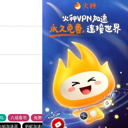
支持
[0]
反对
[0]
支持
[0]
反对
[0]
支持
[0]
反对
[0]
鸟
八戒看书
免费vps加速器外网苹果版
黑豹加速器
白鲸加速器
蚂蚁加速npv下载官网ios
快连加速器app