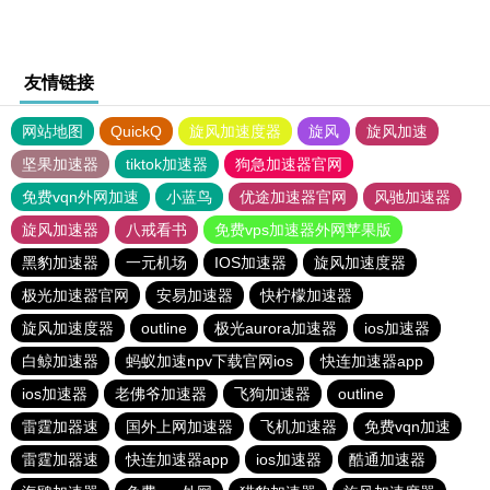
友情链接
网站地图
QuickQ
旋风加速度器
旋风
旋风加速
坚果加速器
tiktok加速器
狗急加速器官网
免费vqn外网加速
小蓝鸟
优途加速器官网
风驰加速器
旋风加速器
八戒看书
免费vps加速器外网苹果版
黑豹加速器
一元机场
IOS加速器
旋风加速度器
极光加速器官网
安易加速器
快柠檬加速器
旋风加速度器
outline
极光aurora加速器
ios加速器
白鲸加速器
蚂蚁加速npv下载官网ios
快连加速器app
ios加速器
老佛爷加速器
飞狗加速器
outline
雷霆加器速
国外上网加速器
飞机加速器
免费vqn加速
雷霆加器速
快连加速器app
ios加速器
酷通加速器