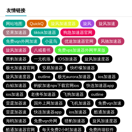
友情链接
网站地图
QuickQ
旋风加速度器
旋风
旋风加速
坚果加速器
tiktok加速器
狗急加速器官网
免费vqn外网加速
小蓝鸟
优途加速器官网
风驰加速器
旋风加速器
八戒看书
免费vps加速器外网苹果版
黑豹加速器
一元机场
IOS加速器
旋风加速度器
极光加速器官网
安易加速器
快柠檬加速器
旋风加速度器
outline
极光aurora加速器
ios加速器
白鲸加速器
蚂蚁加速npv下载官网ios
快连加速器app
ios加速器
老佛爷加速器
飞狗加速器
outline
雷霆加器速
国外上网加速器
飞机加速器
免费vqn加速
雷霆加器速
快连加速器app
ios加速器
酷通加速器
海鸥加速器
免费vqn外网
猎豹加速器
旋风加速度器
酷通加速器官网
每天免费2小时加速器
免费跨墙软件