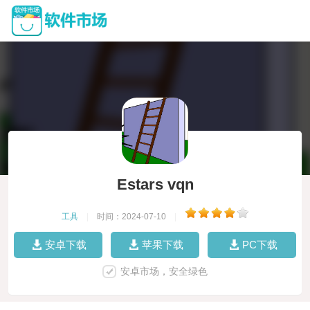
Estars vqn
工具
|
时间：2024-07-10
|
安卓下载
苹果下载
PC下载
安卓市场，安全绿色