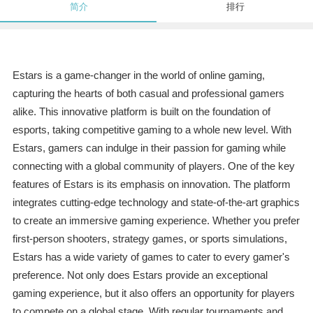
简介
排行
Estars is a game-changer in the world of online gaming,
capturing the hearts of both casual and professional gamers
alike. This innovative platform is built on the foundation of
esports, taking competitive gaming to a whole new level. With
Estars, gamers can indulge in their passion for gaming while
connecting with a global community of players. One of the key
features of Estars is its emphasis on innovation. The platform
integrates cutting-edge technology and state-of-the-art graphics
to create an immersive gaming experience. Whether you prefer
first-person shooters, strategy games, or sports simulations,
Estars has a wide variety of games to cater to every gamer's
preference. Not only does Estars provide an exceptional
gaming experience, but it also offers an opportunity for players
to compete on a global stage. With regular tournaments and