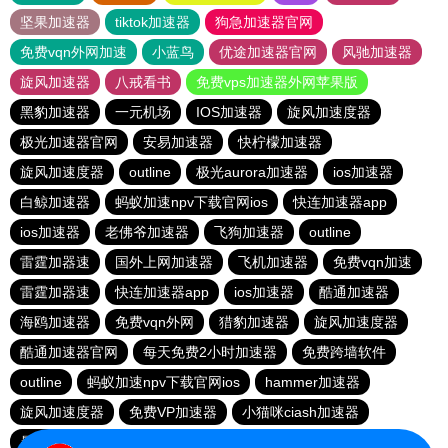
坚果加速器
tiktok加速器
狗急加速器官网
免费vqn外网加速
小蓝鸟
优途加速器官网
风驰加速器
旋风加速器
八戒看书
免费vps加速器外网苹果版
黑豹加速器
一元机场
IOS加速器
旋风加速度器
极光加速器官网
安易加速器
快柠檬加速器
旋风加速度器
outline
极光aurora加速器
ios加速器
白鲸加速器
蚂蚁加速npv下载官网ios
快连加速器app
ios加速器
老佛爷加速器
飞狗加速器
outline
雷霆加器速
国外上网加速器
飞机加速器
免费vqn加速
雷霆加器速
快连加速器app
ios加速器
酷通加速器
海鸥加速器
免费vqn外网
猎豹加速器
旋风加速度器
酷通加速器官网
每天免费2小时加速器
免费跨墙软件
outline
蚂蚁加速npv下载官网ios
hammer加速器
旋风加速度器
免费VP加速器
小猫咪ciash加速器
暴雪加速器vp
outline
猎豹vp加速器官网