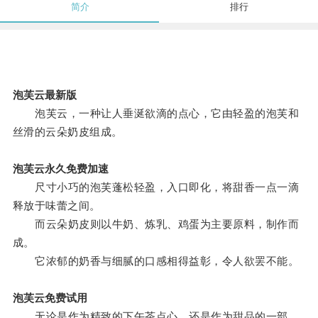
简介
排行
泡芙云最新版
泡芙云，一种让人垂涎欲滴的点心，它由轻盈的泡芙和
丝滑的云朵奶皮组成。
泡芙云永久免费加速
尺寸小巧的泡芙蓬松轻盈，入口即化，将甜香一点一滴
释放于味蕾之间。
而云朵奶皮则以牛奶、炼乳、鸡蛋为主要原料，制作而
成。
它浓郁的奶香与细腻的口感相得益彰，令人欲罢不能。
泡芙云免费试用
无论是作为精致的下午茶点心，还是作为甜品的一部