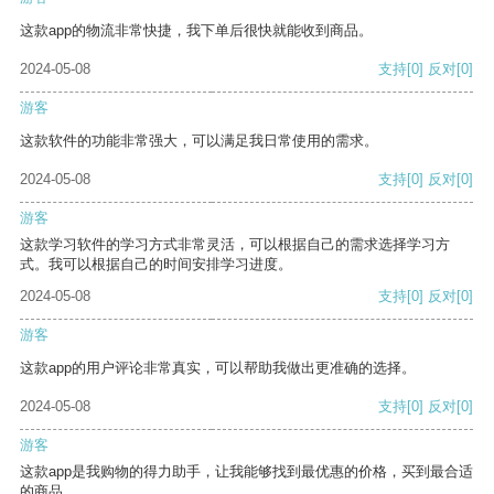
这款app的物流非常快捷，我下单后很快就能收到商品。
2024-05-08
支持
[0]
反对
[0]
游客
这款软件的功能非常强大，可以满足我日常使用的需求。
2024-05-08
支持
[0]
反对
[0]
游客
这款学习软件的学习方式非常灵活，可以根据自己的需求选择学习方
式。我可以根据自己的时间安排学习进度。
2024-05-08
支持
[0]
反对
[0]
游客
这款app的用户评论非常真实，可以帮助我做出更准确的选择。
2024-05-08
支持
[0]
反对
[0]
游客
这款app是我购物的得力助手，让我能够找到最优惠的价格，买到最合适
的商品。