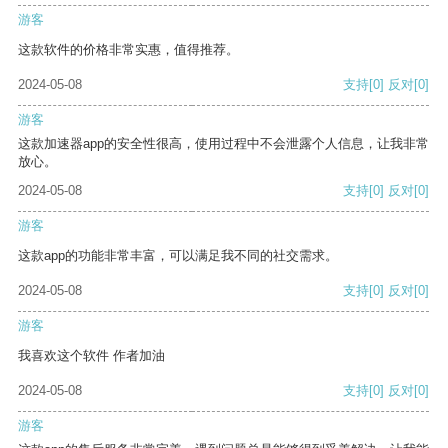
游客
这款软件的价格非常实惠，值得推荐。
2024-05-08
支持
[0]
反对
[0]
游客
这款加速器app的安全性很高，使用过程中不会泄露个人信息，让我非常
放心。
2024-05-08
支持
[0]
反对
[0]
游客
这款app的功能非常丰富，可以满足我不同的社交需求。
2024-05-08
支持
[0]
反对
[0]
游客
我喜欢这个软件 作者加油
2024-05-08
支持
[0]
反对
[0]
游客