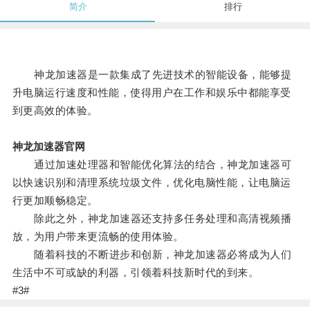
简介
排行
神龙加速器是一款集成了先进技术的智能设备，能够提
升电脑运行速度和性能，使得用户在工作和娱乐中都能享受
到更高效的体验。
神龙加速器官网
通过加速处理器和智能优化算法的结合，神龙加速器可
以快速识别和清理系统垃圾文件，优化电脑性能，让电脑运
行更加顺畅稳定。
除此之外，神龙加速器还支持多任务处理和高清视频播
放，为用户带来更流畅的使用体验。
随着科技的不断进步和创新，神龙加速器必将成为人们
生活中不可或缺的利器，引领着科技新时代的到来。
#3#