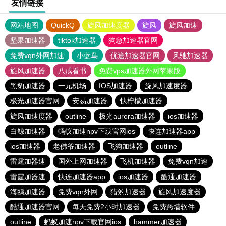
友情链接
网站地图
QuickQ
旋风加速度器
旋风
旋风加速
坚果加速器
tiktok加速器
狗急加速器官网
免费vqn外网加速
小蓝鸟
优途加速器官网
风驰加速器
旋风加速器
八戒看书
免费vps加速器外网苹果版
黑豹加速器
一元机场
IOS加速器
旋风加速度器
极光加速器官网
安易加速器
快柠檬加速器
旋风加速度器
outline
极光aurora加速器
ios加速器
白鲸加速器
蚂蚁加速npv下载官网ios
快连加速器app
ios加速器
老佛爷加速器
飞狗加速器
outline
雷霆加器速
国外上网加速器
飞机加速器
免费vqn加速
雷霆加器速
快连加速器app
ios加速器
酷通加速器
海鸥加速器
免费vqn外网
猎豹加速器
旋风加速度器
酷通加速器官网
每天免费2小时加速器
免费跨墙软件
outline
蚂蚁加速npv下载官网ios
hammer加速器