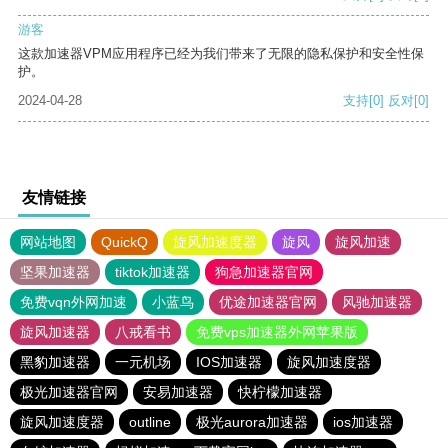
游客
这款加速器VPM应用程序已经为我们带来了无限的隐私保护和安全性保
护。
2024-04-28
支持
[0]
反对
[0]
友情链接
网站地图
QuickQ
旋风加速度器
旋风
旋风加速
坚果加速器
tiktok加速器
狗急加速器官网
免费vqn外网加速
小蓝鸟
优途加速器官网
风驰加速器
旋风加速器
八戒看书
免费vps加速器外网苹果版
黑豹加速器
一元机场
IOS加速器
旋风加速度器
极光加速器官网
安易加速器
快柠檬加速器
旋风加速度器
outline
极光aurora加速器
ios加速器