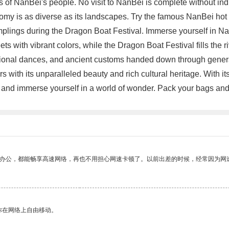
tions of NanBei's people. No visit to NanBei is complete without i
nomy is as diverse as its landscapes. Try the famous NanBei hot p
umplings during the Dragon Boat Festival. Immerse yourself in Nan
eets with vibrant colors, while the Dragon Boat Festival fills the
tional dances, and ancient customs handed down through genera
s with its unparalleled beauty and rich cultural heritage. With it
tions and immerse yourself in a world of wonder. Pack your bags 
作办公，都能畅享高速网络，再也不用担心网速卡顿了。以前出差的时候，经常因为网
你在网络上自由移动。