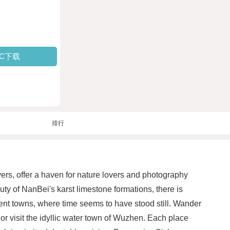
PC下载
排行
vers, offer a haven for nature lovers and photography
uty of NanBei's karst limestone formations, there is
cient towns, where time seems to have stood still. Wander
r visit the idyllic water town of Wuzhen. Each place