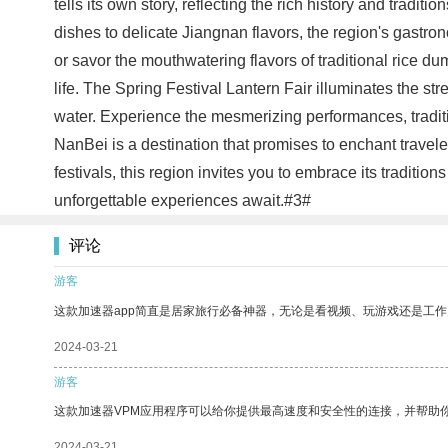
tells its own story, reflecting the rich history and tradi
dishes to delicate Jiangnan flavors, the region's gastro
or savor the mouthwatering flavors of traditional rice d
life. The Spring Festival Lantern Fair illuminates the str
water. Experience the mesmerizing performances, tradi
NanBei is a destination that promises to enchant traveler
festivals, this region invites you to embrace its tradi
unforgettable experiences await.#3#
评论
游客
这款加速器app简直是居家旅行必备神器，无论是看视频、玩游戏还是工
2024-03-21
游客
这款加速器VPM应用程序可以给你提供最高速度和安全性的连接，并帮助
2024-03-21