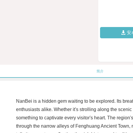
安
简介
NanBei is a hidden gem waiting to be explored. Its breat
enthusiasts alike. Whether it's strolling along the sceni
something to captivate every visitor's heart. The region
through the narrow alleys of Fenghuang Ancient Town, ma