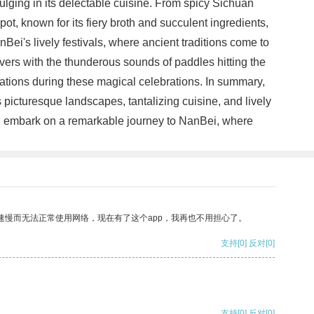
ndulging in its delectable cuisine. From spicy Sichuan
ot, known for its fiery broth and succulent ingredients,
Bei's lively festivals, where ancient traditions come to
 rivers with the thunderous sounds of paddles hitting the
tions during these magical celebrations. In summary,
s picturesque landscapes, tantalizing cuisine, and lively
and embark on a remarkable journey to NanBei, where
速慢而无法正常使用网络，现在有了这个app，我再也不用担心了。
支持
[0]
反对
[0]
支持
[0]
反对
[0]