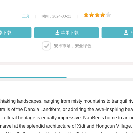
工具
|
时间：2024-03-21
|
卓下载
苹果下载
安卓市场，安全绿色
htaking landscapes, ranging from misty mountains to tranquil ri
c trails of the Danxia Landform, or admiring the awe-inspiring bea
's cultural heritage is equally impressive. NanBei is home to an
rvel at the splendid architecture of Xidi and Hongcun Village, o