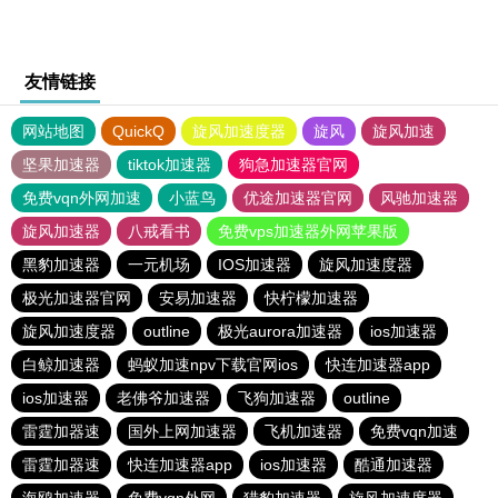
友情链接
网站地图
QuickQ
旋风加速度器
旋风
旋风加速
坚果加速器
tiktok加速器
狗急加速器官网
免费vqn外网加速
小蓝鸟
优途加速器官网
风驰加速器
旋风加速器
八戒看书
免费vps加速器外网苹果版
黑豹加速器
一元机场
IOS加速器
旋风加速度器
极光加速器官网
安易加速器
快柠檬加速器
旋风加速度器
outline
极光aurora加速器
ios加速器
白鲸加速器
蚂蚁加速npv下载官网ios
快连加速器app
ios加速器
老佛爷加速器
飞狗加速器
outline
雷霆加器速
国外上网加速器
飞机加速器
免费vqn加速
雷霆加器速
快连加速器app
ios加速器
酷通加速器