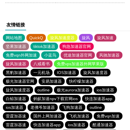
友情链接
网站地图
QuickQ
旋风加速度器
旋风
旋风加速
坚果加速器
tiktok加速器
狗急加速器官网
免费vqn外网加速
小蓝鸟
优途加速器官网
风驰加速器
旋风加速器
八戒看书
免费vps加速器外网苹果版
黑豹加速器
一元机场
IOS加速器
旋风加速度器
极光加速器官网
安易加速器
快柠檬加速器
旋风加速度器
outline
极光aurora加速器
ios加速器
白鲸加速器
蚂蚁加速npv下载官网ios
快连加速器app
ios加速器
老佛爷加速器
飞狗加速器
outline
雷霆加器速
国外上网加速器
飞机加速器
免费vqn加速
雷霆加器速
快连加速器app
ios加速器
酷通加速器