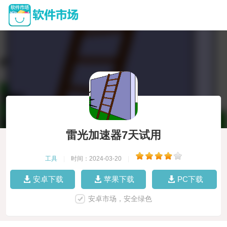
雷光加速器7天试用
工具
|
时间：2024-03-20
|
安卓下载
苹果下载
PC下载
安卓市场，安全绿色