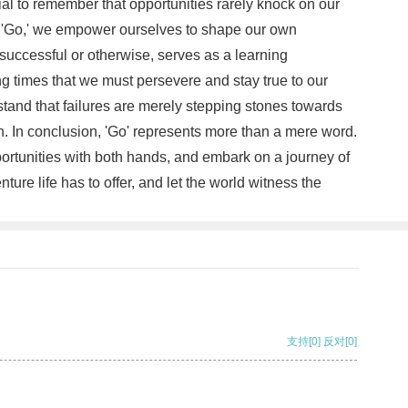
ial to remember that opportunities rarely knock on our
f 'Go,' we empower ourselves to shape our own
successful or otherwise, serves as a learning
ing times that we must persevere and stay true to our
stand that failures are merely stepping stones towards
h. In conclusion, 'Go' represents more than a mere word.
pportunities with both hands, and embark on a journey of
ure life has to offer, and let the world witness the
支持
[0]
反对
[0]