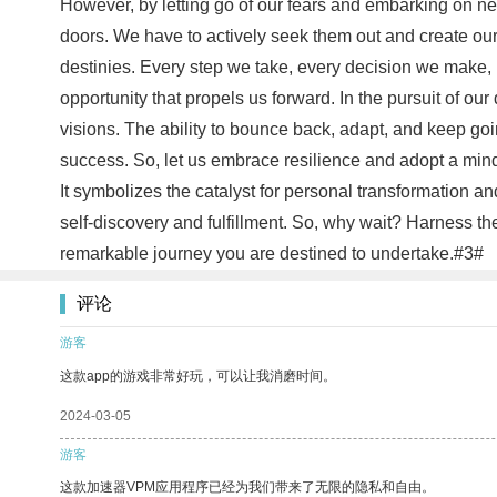
However, by letting go of our fears and embarking on new
doors. We have to actively seek them out and create o
destinies. Every step we take, every decision we make, 
opportunity that propels us forward. In the pursuit of ou
visions. The ability to bounce back, adapt, and keep go
success. So, let us embrace resilience and adopt a mind
It symbolizes the catalyst for personal transformation a
self-discovery and fulfillment. So, why wait? Harness the
remarkable journey you are destined to undertake.#3#
评论
游客
这款app的游戏非常好玩，可以让我消磨时间。
2024-03-05
游客
这款加速器VPM应用程序已经为我们带来了无限的隐私和自由。