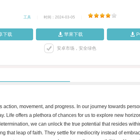
工具
|
时间：2024-03-05
|
卓下载
苹果下载
安卓市场，安全绿色
es action, movement, and progress. In our journey towards pers
y. Life offers a plethora of chances for us to explore new horizon
rmination, we can unlock the true potential that resides within
ing that leap of faith. They settle for mediocrity instead of embra