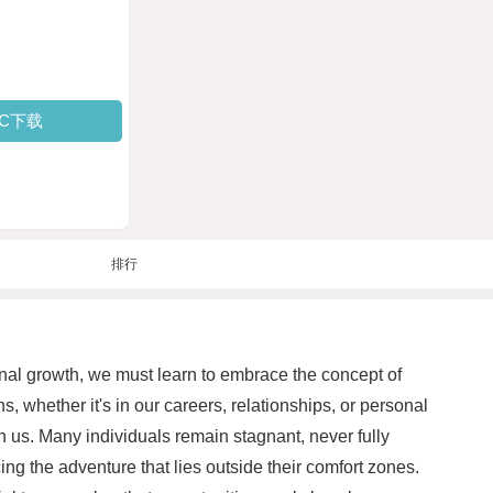
PC下载
排行
onal growth, we must learn to embrace the concept of
s, whether it's in our careers, relationships, or personal
 us. Many individuals remain stagnant, never fully
cing the adventure that lies outside their comfort zones.