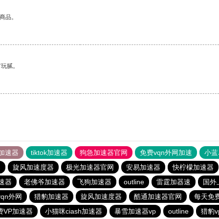
的商品。
有玩腻。
加速器
tiktok加速器
狗急加速器官网
免费vqn外网加速
小蓝
器
旋风加速度器
极光加速器官网
安易加速器
快柠檬加速器
加速器
老佛爷加速器
飞狗加速器
outline
雷霆加器速
国外
qn外网
猎豹加速器
旋风加速度器
酷通加速器官网
每天免
费VP加速器
小猫咪ciash加速器
暴雪加速器vp
outline
猎豹