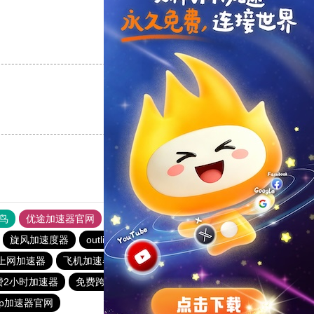
支持
[0]
反对
[0]
支持
[0]
反对
[0]
鸟
优途加速器官网
风驰加速器
旋风加速器
八戒看书
旋风加速度器
outline
极光aurora加速器
ios加速器
上网加速器
飞机加速器
免费vqn加速
雷霆加器速
费2小时加速器
免费跨墙软件
outline
vp加速器官网