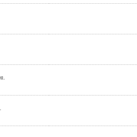
。
绩。
。