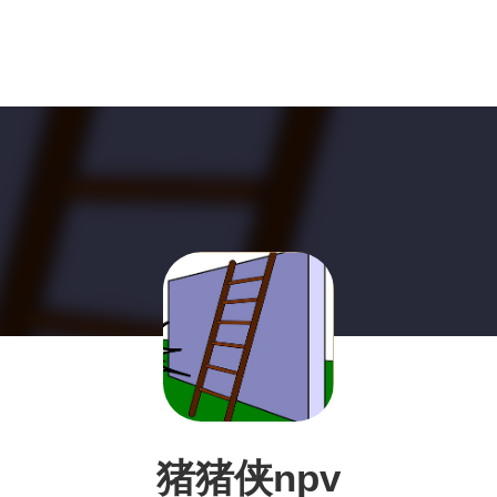
猪猪侠npv