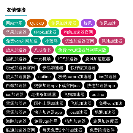
友情链接
网站地图
QuickQ
旋风加速度器
旋风
旋风加速
坚果加速器
tiktok加速器
狗急加速器官网
免费vqn外网加速
小蓝鸟
优途加速器官网
风驰加速器
旋风加速器
八戒看书
免费vps加速器外网苹果版
黑豹加速器
一元机场
IOS加速器
旋风加速度器
极光加速器官网
安易加速器
快柠檬加速器
旋风加速度器
outline
极光aurora加速器
ios加速器
白鲸加速器
蚂蚁加速npv下载官网ios
快连加速器app
ios加速器
老佛爷加速器
飞狗加速器
outline
雷霆加器速
国外上网加速器
飞机加速器
免费vqn加速
雷霆加器速
快连加速器app
ios加速器
酷通加速器
海鸥加速器
免费vqn外网
猎豹加速器
旋风加速度器
酷通加速器官网
每天免费2小时加速器
免费跨墙软件